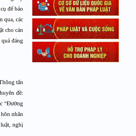
 cụ để bảo
m qua, các
ật cho cán
t quả đáng
Thông tấn
huyên đề:
ục “Đường
a hôn nhân
ề
l
uật,
n
ghị