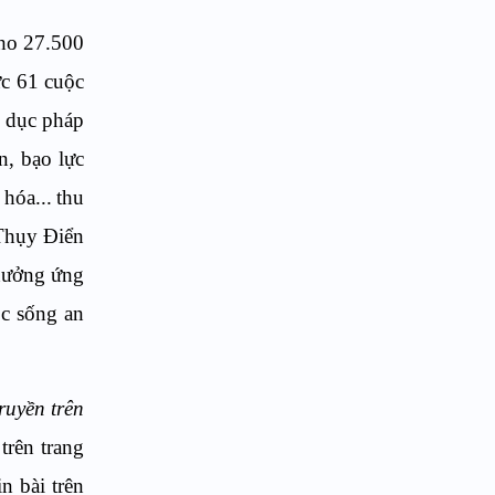
cho 27.500
ức 61 cuộc
 dục pháp
n, bạo lực
hóa...
thu
Thụy Điển
 hưởng ứng
c sống an
ruyền trên
trên trang
n bài trên