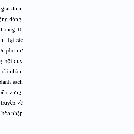
giai đoạn
cộng đồng
:
“Tháng 10
n. Tại các
đức phụ nữ
g nội quy
 nuôi nhằm
 danh sách
 bền vững,
 truyền về
ề hòa nhập