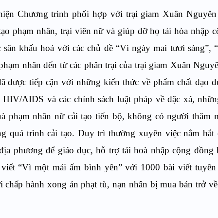
hiện Chương trình
phối hợp với trại giam Xuân Nguyên 
tạo phạm nhân, trại viên nữ và giúp đỡ họ tái hòa nhập 
c sân khấu hoá với
các
chủ đề “Vì ngày mai tươi sáng”
, 
phạm nhân đến từ các phân trại của trại giam Xuân Nguyê
đã được tiếp cận với những kiến thức về phẩm chất đạo 
 HIV/AIDS và các chính sách luật pháp về đặc xá, nhữn
quà phạm nhân nữ cải tạo tiến bộ, không có người thăm
ong quá trình cải tạo. Duy trì thường xuyên việc nắm bắt
địa phương để giáo dục, hỗ trợ tái hoà nhập cộng đồng
i viết “Vì một mái ấm bình yên” với 1000 bài viết tuyên
 chấp hành xong án phạt tù, nạn nhân bị mua bán trở v