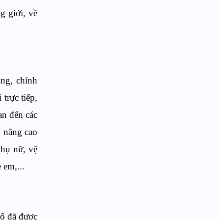
g giới, về
ảng, chính
trực tiếp,
an đến các
p nâng cao
phụ nữ, vệ
 em,...
hố
đã được