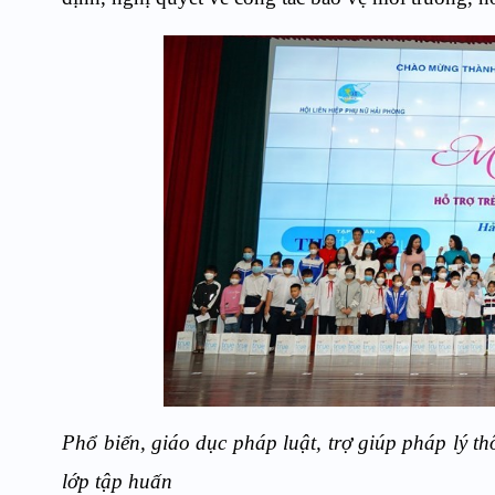
P
hổ biến
,
giáo dục pháp luật, trợ giúp pháp lý th
lớp tập huấn