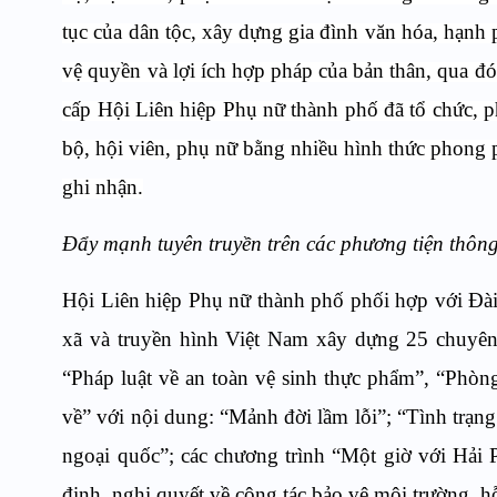
tục của dân tộc, xây dựng gia đình văn hóa, hạnh 
vệ quyền và lợi ích hợp pháp của bản thân,
qua đ
cấp Hội Liên hiệp Phụ nữ thành phố đã tổ chức, p
bộ, hội viên, phụ nữ bằng nhiều hình thức phong 
ghi nhận.
Đẩy mạnh tuyên truyền trên các phương tiện thông
Hội Liên hiệp Phụ nữ thành phố p
hối hợp với Đà
xã và truyền hình Việt Nam xây dựng 25 chuyên
“Pháp luật về an
t
oàn vệ sinh thực phẩm”, “Phòn
về” với nội dung: “Mảnh đời lầm lỗi”; “Tình trạng
ngoại quốc”; các chương trình “Một giờ với Hải
định, nghị quyết về công tác bảo vệ môi trường, hỗ