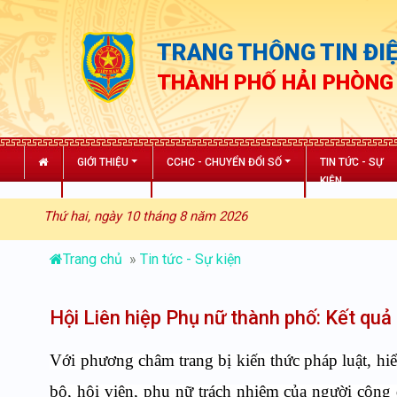
TRANG THÔNG TIN ĐIỆ
THÀNH PHỐ HẢI PHÒNG
GIỚI THIỆU
CCHC - CHUYỂN ĐỔI SỐ
TIN TỨC - SỰ
KIỆN
Thứ hai, ngày 10 tháng 8 năm 2026
Trang chủ
»
Tin tức - Sự kiện
Hội Liên hiệp Phụ nữ thành phố: Kết quả
Với phương châm trang bị kiến thức pháp luật, hiểu
bộ, hội viên, phụ nữ
trách nhiệm của người công d