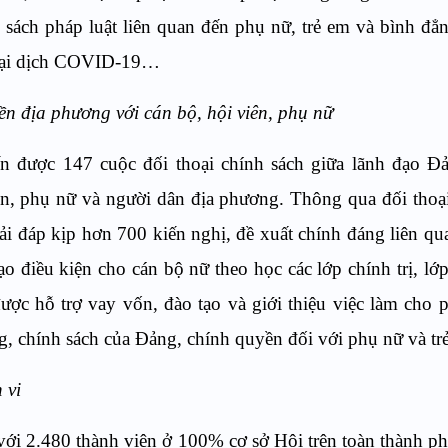
 sách pháp luật liên quan đến phụ nữ, trẻ em và bình đẳn
 đại dịch COVID-19…
ền địa phương với cán bộ, hội viên, phụ nữ
n được 147 cuộc đối thoại chính sách giữa lãnh đạo Đ
n, phụ nữ và người dân địa phương. Thông qua đối thoại 
ải đáp kịp hơn 700 kiến nghị, đề xuất chính đáng liên qu
ạo điều kiện cho cán bộ nữ theo học các lớp chính trị, lớ
ược hỗ trợ vay vốn, đào tạo và giới thiệu việc làm cho 
g, chính sách của Đảng, chính quyền đối với phụ nữ và trẻ
 vi
với 2.480 thành viên ở 100% cơ sở Hội trên toàn thành p