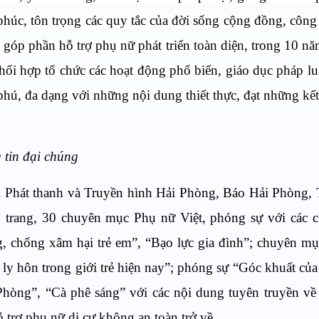
phúc, tôn trọng các quy tắc của đời sống cộng đồng,
công
ó góp phần
hỗ trợ phụ nữ phát triển toàn diện, trong 10 nă
hối hợp tổ chức các hoạt động phổ biến, giáo dục pháp lu
phú, đa dạng với những nội dung thiết thực, đạt những kế
 tin đại chúng
i
P
hát thanh và
T
ruyền hình Hải Phòng, Báo Hải Phòng, 
 trang, 30 chuyên mục Phụ nữ Việt, phóng sự với các c
g
,
chống xâm hại trẻ em”, “Bạo lực gia đình”; chuyên m
 ly hôn trong giới trẻ hiện nay”; phóng sự “Góc khuất củ
 Phòng”, “Cà phê sáng” với các nội dung tuyên truyền v
 trợ phụ nữ di cư không an toàn trở về...