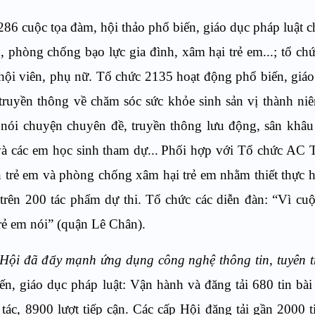
86 cuộc tọa đàm, hội thảo phổ biến, giáo dục pháp luật 
h, phòng chống
bạo lực gia đình
, xâm hại trẻ em...; tổ ch
 hội viên, phụ nữ. Tổ chức 2135 hoạt động phổ biến
,
giáo
truyền thông về chăm sóc sức khỏe sinh sản vị thành niê
nói chuyện chuyên đề, truyền thông lưu động, sân khâu 
và các em học sinh tham dự...
Phối hợp với Tổ chức AC 
n trẻ em và phòng chống xâm hại trẻ em nhằm thiết thực
trên 200 tác phẩm dự thi. Tổ chức
các
diễn đàn
:
“Vì cuộ
rẻ em nói” (quận Lê Chân).
 Hội đã đ
ẩy mạnh ứng dụng công nghệ thông tin,
tuyên t
ến, giáo dục pháp luật:
V
ận hành và đăng tải 680 tin bài 
tác, 8900 lượt tiếp cận. Các cấp Hội đăng tải gần 2000 ti