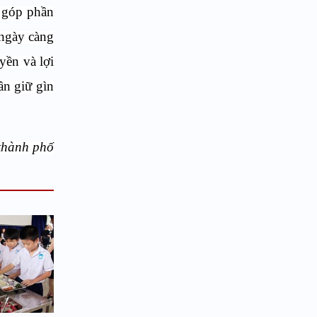
 góp phần
 ngày càng
yền và lợi
ần giữ gìn
 thành phố