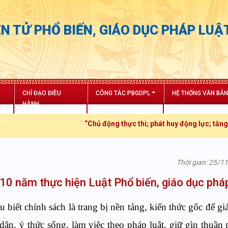
N TỬ PHỔ BIẾN, GIÁO DỤC PHÁP LUẬ
CHỈ ĐẠO ĐIỀU
CÔNG TÁC PBGDPL
HỆ THỐNG VĂN BẢ
HÀNH
“Chủ động thực thi; phát huy động lực; tăng trưởng bứt 
Thời gian: 25/1
 10 năm thực hiện Luật Phổ biến, giáo dục pháp
 biết chính sách là trang bị nền tảng, kiến thức gốc để
gi
ân, ý thức sống, làm việc theo pháp luật, giữ gìn thuầ