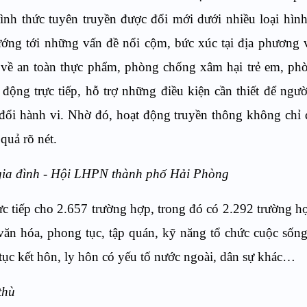
ình thức tuyên truyền được đổi mới dưới nhiều loại hìn
ướng tới những vấn đề nổi cộm, bức xúc tại địa phương 
t về an toàn thực phẩm, phòng chống xâm hại trẻ em, p
 động trực tiếp, hỗ trợ những điều kiện cần thiết để ngườ
y đổi hành vi. Nhờ đó, hoạt động truyền thông không chỉ 
quả rõ nét.
 gia đình - Hội LHPN thành phố Hải Phòng
ực tiếp cho 2.657 trường hợp, trong đó có 2.292 trường h
 văn hóa, phong tục, tập quán, kỹ năng tổ chức cuộc sống
tục kết hôn, ly hôn có yếu tố nước ngoài, dân sự khác…
thù