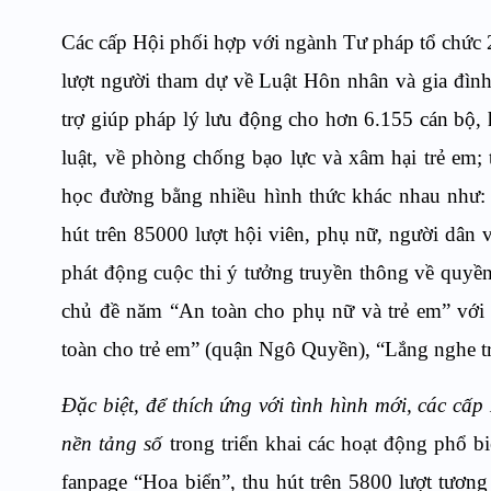
Các cấp Hội phối
hợp với ngành Tư pháp tổ chức 2
lượt người tham dự về Luật Hôn nhân
và
gia đìn
trợ giúp pháp lý lưu động cho hơn 6.155 cán bộ,
luật, về phòng chống bạo lực và xâm hại trẻ em; 
học đường bằng nhiều hình thức khác nhau như: 
hút trên 85000 lượt hội viên, phụ nữ, người dân 
phát động cuộc thi ý tưởng truyền thông về quyề
chủ đề năm “An toàn cho phụ nữ và trẻ em” với 
toàn cho trẻ em” (quận Ngô Quyền), “Lắng nghe t
Đặc biệt, để thích ứng với tình hình mới, các cấp
nền tảng số
trong triển khai các hoạt động phổ bi
fanpage “Hoa biển”, thu hút trên 5800 lượt tương 