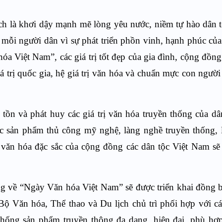
h là khơi dậy mạnh mẽ lòng yêu nước, niềm tự hào dân t
mỗi người dân vì sự phát triển phồn vinh, hạnh phúc của
 Việt Nam”, các giá trị tốt đẹp của gia đình, cộng đồng
á trị quốc gia, hệ giá trị văn hóa và chuẩn mực con ngườ
ồn và phát huy các giá trị văn hóa truyền thống của dâ
 các sản phẩm thủ công mỹ nghệ, làng nghề truyền thống, 
rị văn hóa đặc sắc của cộng đồng các dân tộc Việt Nam sẽ
ông về “Ngày Văn hóa Việt Nam” sẽ được triển khai đồng b
 Bộ Văn hóa, Thể thao và Du lịch chủ trì phối hợp với c
hống sản phẩm truyền thông đa dạng, hiện đại, phù hợ