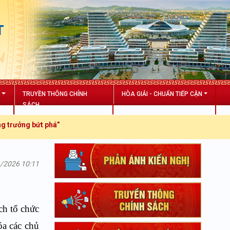
T
N
TRUYỀN THÔNG CHÍNH
HÒA GIẢI - CHUẨN TIẾP CẬN
SÁCH
t phá”
6/2026 10:11
h tổ chức
óa các chủ