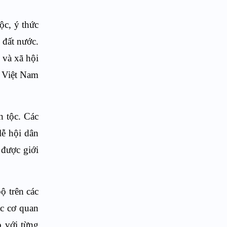
ộc, ý thức
 đất nước.
 và xã hội
i Việt Nam
n tộc. Các
lễ hội dân
 được giới
ộ trên các
ác cơ quan
p với từng