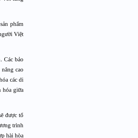
c sản phẩm
người Việt
n. Các bảo
m nâng cao
hóa các di
n hóa giữa
sẽ được tổ
ương trình
ợp hài hòa