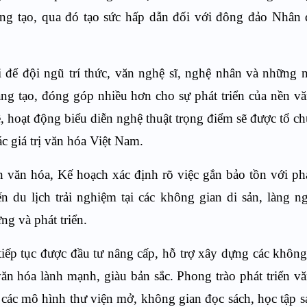
sáng tạo, qua đó tạo sức hấp dẫn đối với đông đảo Nhân
i để đội ngũ trí thức, văn nghệ sĩ, nghệ nhân và những 
áng tạo, đóng góp nhiều hơn cho sự phát triển của nền v
ề, hoạt động biểu diễn nghệ thuật trọng điểm sẽ được tổ c
 giá trị văn hóa Việt Nam.
ản văn hóa, Kế hoạch xác định rõ việc gắn bảo tồn với phá
ến du lịch trải nghiệm tại các không gian di sản, làng n
g và phát triển.
tiếp tục được đầu tư nâng cấp, hỗ trợ xây dựng các không
ăn hóa lành mạnh, giàu bản sắc. Phong trào phát triển v
các mô hình thư viện mở, không gian đọc sách, học tập s