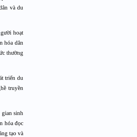
 dân và du
người hoạt
ăn hóa dân
hức thường
t triển du
ghề truyền
 gian sinh
ăn hóa đọc
áng tạo và