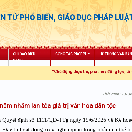
N TỬ PHỔ BIẾN, GIÁO DỤC PHÁP LUẬ
CHỈ ĐẠO ĐIỀU
CÔNG TÁC PBGDPL
HỆ THỐNG VĂN BẢ
HÀNH
“Chủ động thực thi; phát huy động lực; tăng trưởng bứ
Thời gian: 23/0
ăm nhằm lan tỏa giá trị văn hóa dân tộc
h Quyết định số 1111/QĐ-TTg ngày 19/6/2026 về Kế hoạc
 Đây là hoạt động có ý nghĩa quan trọng nhằm cụ thể h