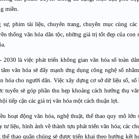
ng miền.
g sự, phim tài liệu, chuyên trang, chuyên mục cùng cá
ruyền thống văn hóa dân tộc, những giá trị tốt đẹp của con 
óa.
 2030 là việc phát triển không gian văn hóa số toàn dâ
rung tâm văn hóa sẽ đẩy mạnh ứng dụng công nghệ số nhằ
n hóa cho người dân. Việc xây dựng cơ sở dữ liệu số, số 
trực tuyến sẽ góp phần thu hẹp khoảng cách hưởng thụ vă
 tiếp cận các giá trị văn hóa một cách thuận lợi.
 hoạt động văn hóa, nghệ thuật, thể thao quy mô lớn 
y tư liệu, hình ảnh về thành tựu phát triển văn hóa; các ch
g thể thao quần chúng sẽ được triển khai theo hướng kết h