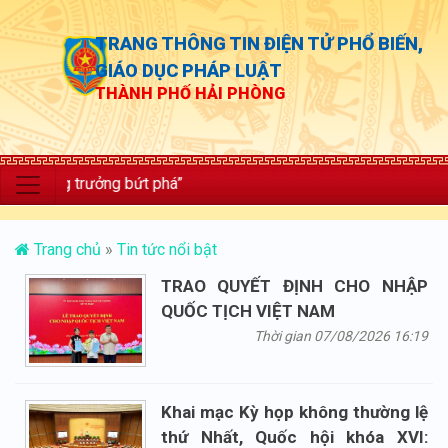
TRANG THÔNG TIN ĐIỆN TỬ PHỔ BIẾN,
GIÁO DỤC PHÁP LUẬT
THÀNH PHỐ HẢI PHÒNG
c; tăng trưởng bứt phá”
Trang chủ
»
Tin tức nổi bật
TRAO QUYẾT ĐỊNH CHO NHẬP
QUỐC TỊCH VIỆT NAM
Thời gian 07/08/2026 16:19
Khai mạc Kỳ họp không thường lệ
thứ Nhất, Quốc hội khóa XVI: