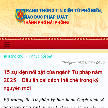
TRANG THÔNG TIN ĐIỆN TỬ PHỔ BIẾN,
GIÁO DỤC PHÁP LUẬT
THÀNH PHỐ HẢI PHÒNG
“Chủ động thự
Trang chủ
»
Tin tức nổi bật
Thời gian: 19/01/2026 09:19
15 sự kiện nổi bật của ngành Tư pháp năm
2025 – Dấu ấn cải cách thể chế trong kỷ
nguyên mới
Bộ trưởng Bộ Tư pháp ký ban hành Quyết định số