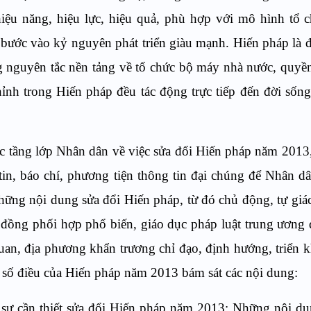
ệu năng, hiệu lực, hiệu quả, phù hợp với mô hình tổ 
bước vào kỷ nguyên phát triển giàu mạnh. Hiến pháp là đ
ng nguyên tắc nền tảng về tổ chức bộ máy nhà nước, quyề
ỉnh trong Hiến pháp đều tác động trực tiếp đến đời sống 
các tầng lớp Nhân dân về việc sửa đổi Hiến pháp năm 2013
 tin, báo chí, phương tiện thông tin đại chúng để Nhân dâ
hững nội dung sửa đổi Hiến pháp, từ đó chủ động, tự giác
 đồng phối hợp phổ biến, giáo dục pháp luật trung ương
uan, địa phương khẩn trương chỉ đạo, định hướng, triển k
 s
ố
điều của Hiến pháp năm 2013 bám sát các nội dung:
, sự cần thiết sửa đổi Hiến pháp năm 2013; Những nội d