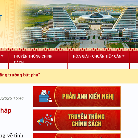
T
N
TRUYỀN THÔNG CHÍNH
HÒA GIẢI - CHUẨN TIẾP CẬN
SÁCH
ưởng bứt phá”
5/2025 16:44
pháp
ng về tinh