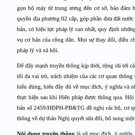
gọn bộ máy từ trung ương đến cơ sở, bảo đảm hi
quyền địa phương 02 cấp, góp phần đưa đất nước 
bản, có hiệu lực pháp lý cao nhất, quy định nhữ
vụ cơ bản của công dân. Mọi sự thay đổi, điều ch
pháp lý và xã hội.
Để
đẩy mạnh truyền thông kịp thời, rộng rãi tới 
tối đa vai trò, trách nhiệm của các cơ quan thông
hiểu đúng, hiểu đầy đủ về mục đích, ý nghĩa và n
thực hiện sau khi Hiến pháp được thông qua. Hội
bản số 2459/HĐPH-PB&TG
đề nghị các bộ, cơ q
thông về dự thảo Nghị quyết sửa đổi, bổ sung một
Nội dung truyền thông
là về mục đích, ý nghĩa