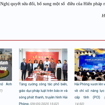
o Nghị quyết sửa đổi, bổ sung một s
ố
điều của Hiến pháp 
H
hố Anh
Tăng cường công tác phổ biến,
Hải Phòng vươn lên v
7)
giáo dục pháp luật trên báo in và
về chỉ số năng lực
sóng phát thanh, truyền hình Hải
cấp tỉnh (PCI)
Phòng
(09/05/2025 15:02)
14:50)