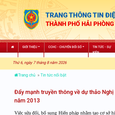
TRANG THÔNG TIN ĐIỆ
THÀNH PHỐ HẢI PHÒNG
GIỚI THIỆU
CCHC - CHUYỂN ĐỔI SỐ
TIN TỨC - SỰ
KIỆN
Thứ 6, ngày 7 tháng 8 năm 2026
Trang chủ
»
Tin tức nổi bật
Đẩy mạnh truyền thông về dự thảo Nghị 
năm 2013
Việc sửa đổi, bổ sung Hiến pháp nhằm tạo cơ sở hi