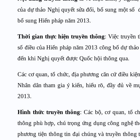
của dự thảo Nghị quyết sửa đổi, bổ sung một s
ố
đi
bổ sung Hiến pháp năm 2013.
Thời gian th
ự
c hiện truyền thông
:
Việc truyền 
s
ố
điều của Hiến pháp năm 2013 công b
ố
dự thảo 
đến khi Nghị quyết được Qu
ố
c hội thông qua.
Các cơ quan, tổ chức, địa phương căn cứ điều kiện 
Nhân dân tham gia ý kiến, hiểu rõ, đầy đủ về m
2013.
Hình thức truyền thông
:
Các bộ, cơ quan, tổ ch
thông phù hợp, chú trọng ứng dụng công nghệ thô
phương tiện thông tin đại chúng và truyền thông 