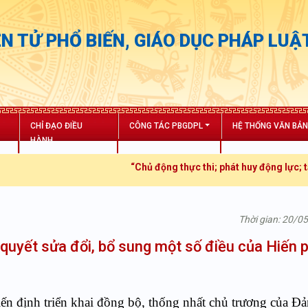
N TỬ PHỔ BIẾN, GIÁO DỤC PHÁP LUẬ
CHỈ ĐẠO ĐIỀU
CÔNG TÁC PBGDPL
HỆ THỐNG VĂN BẢ
HÀNH
“Chủ động thực thi; phát huy động lực; tăng tr
Thời gian: 20/0
quyết sửa đổi, bổ sung một số điều của Hiến 
ến định triển khai đồng bộ, th
ố
ng nhất chủ trương của Đả