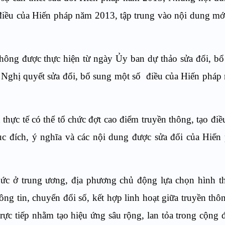
ều của Hiến pháp năm 2013, tập trung vào nội dung mới
thông được thực hiện từ ngày Ủy ban dự thảo sửa đổi, b
Nghị quyết sửa đổi, bổ sung một s
ố
điều của Hiến pháp
thực tế có thể tổ chức đợt cao điểm truyền thông, tạo điề
ục đích, ý nghĩa và các nội dung được sửa đổi của Hiế
ức ở trung ương, địa phương chủ động lựa chọn hình t
ng tin, chuyển đổi s
ố
, kết hợp linh hoạt giữa truyền thô
trực tiếp nhằm tạo hiệu ứng sâu rộng, lan tỏa trong cộng