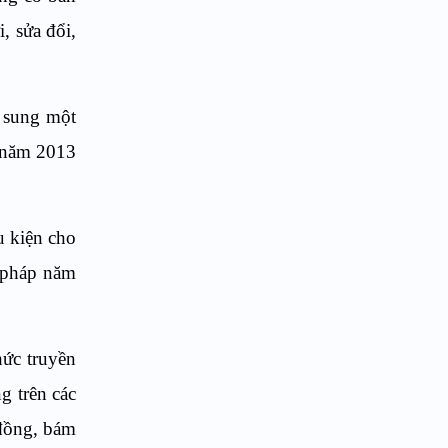
, sửa đổi,
ổ sung một
 năm 2013
u kiện cho
n pháp năm
hức truyền
ng trên các
 đồng, bám