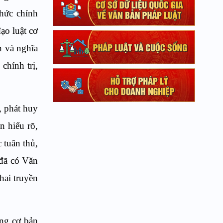
chức chính
ạo luật cơ
n và nghĩa
chính trị,
, phát huy
n hiểu rõ,
 tuân thủ,
đã có Văn
hai truyền
ung cơ bản