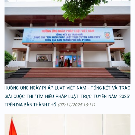
HƯỞNG ỨNG NGÀY PHÁP LUẬT VIỆT NAM - TỔNG KẾT VÀ TRAO
GIẢI CUỘC THI “TÌM HIỂU PHÁP LUẬT TRỰC TUYẾN NĂM 2025”
TRÊN ĐỊA BÀN THÀNH PHỐ
(07/11/2025 16:11)