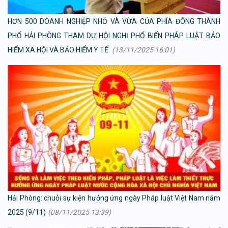
HƠN 500 DOANH NGHIỆP NHỎ VÀ VỪA CỦA PHÍA ĐÔNG THÀNH
PHỐ HẢI PHÒNG THAM DỰ HỘI NGHỊ PHỔ BIẾN PHÁP LUẬT BẢO
HIỂM XÃ HỘI VÀ BẢO HIỂM Y TẾ
(13/11/2025 16:01)
Hải Phòng: chuỗi sự kiện hưởng ứng ngày Pháp luật Việt Nam năm
2025 (9/11)
(08/11/2025 13:39)