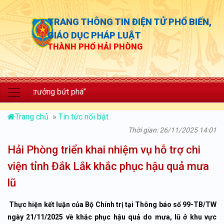
TRANG THÔNG TIN ĐIỆN TỬ PHỔ BIẾN,
GIÁO DỤC PHÁP LUẬT
THÀNH PHỐ HẢI PHÒNG
ng trưởng bứt phá”
Trang chủ
»
Tin tức nổi bật
Thời gian: 26/11/2025 14:01
Hải Phòng triển khai nhiệm vụ hỗ trợ chi
viện tỉnh Đắk Lắk khắc phục hậu quả mưa
lũ
Thực hiện kết luận của Bộ Chính trị tại Thông báo số 99-TB/TW
ngày 21/11/2025 về khắc phục hậu quả do mưa, lũ ở khu vực