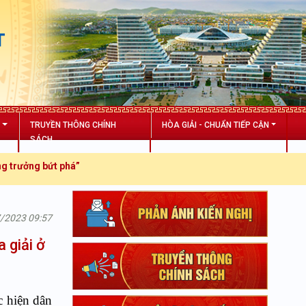
T
N
TRUYỀN THÔNG CHÍNH
HÒA GIẢI - CHUẨN TIẾP CẬN
SÁCH
há”
7/2023 09:57
 giải ở
c hiện dân