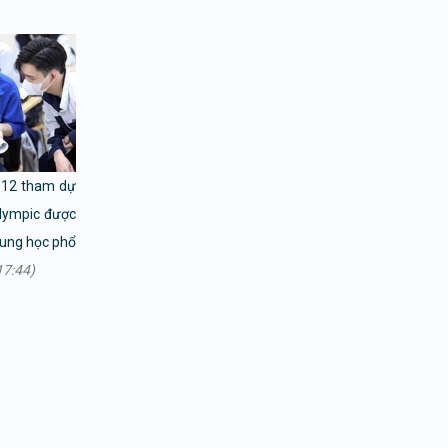
p 12 tham dự
Olympic được
trung học phổ
17:44)