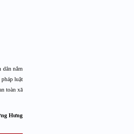
ân dân nắm
 pháp luật
 an toàn xã
ơng Hưng