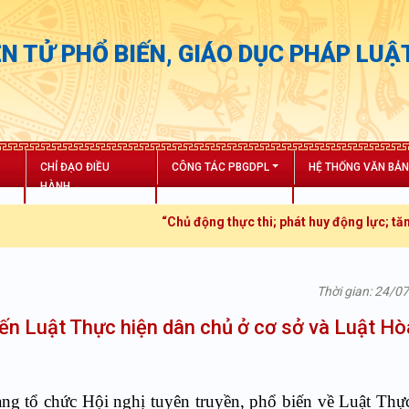
N TỬ PHỔ BIẾN, GIÁO DỤC PHÁP LUẬ
CHỈ ĐẠO ĐIỀU
CÔNG TÁC PBGDPL
HỆ THỐNG VĂN BẢ
HÀNH
“Chủ động thực thi; phát huy động lực; tăng trưởng bứt p
Thời gian: 24/0
ến Luật Thực hiện dân chủ ở cơ sở và Luật Hòa
 tổ chức Hội nghị tuyên truyền, phổ biến về Luật Thự