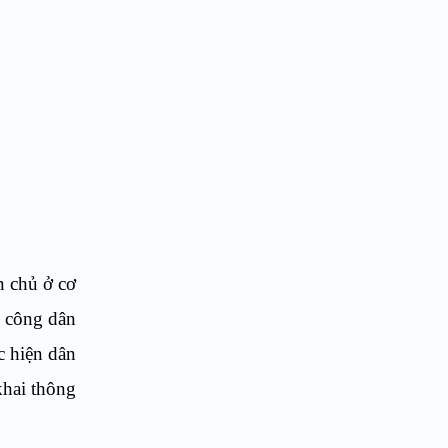
n chủ ở cơ
a công dân
c hiện dân
khai thông