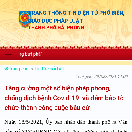
TRANG THÔNG TIN ĐIỆN TỬ PHỔ BIẾN,
GIÁO DỤC PHÁP LUẬT
THÀNH PHỐ HẢI PHÒNG
ng bứt phá”
Trang chủ
»
Tin tức nổi bật
Thời gian: 20/05/2021 11:02
Tăng cường một số biện pháp phòng,
chống dịch bệnh Covid-19 và đảm bảo tổ
chức thành công cuộc bầu cử
Ngày 18/5/2021, Ủy ban nhân dân thành phố ra Văn
bản số 3175/UBND-VX về tăng cường một số biện