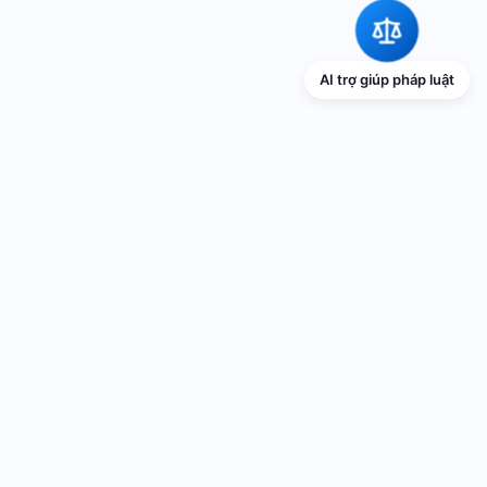
AI trợ giúp pháp luật
TRANG THÔNG TIN ĐIỆN TỬ VỀ PHỔ
BIẾN GIÁO DỤC PHÁP LUẬT
Cơ quan chủ quản: UBND thành phố Hải Phòng