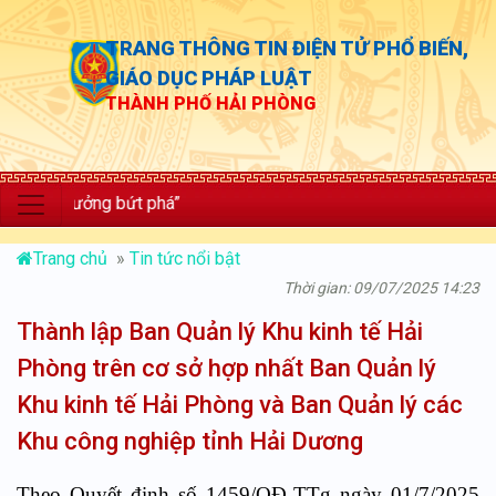
TRANG THÔNG TIN ĐIỆN TỬ PHỔ BIẾN,
GIÁO DỤC PHÁP LUẬT
THÀNH PHỐ HẢI PHÒNG
 trưởng bứt phá”
Trang chủ
»
Tin tức nổi bật
Thời gian: 09/07/2025 14:23
Thành lập Ban Quản lý Khu kinh tế Hải
Phòng trên cơ sở hợp nhất Ban Quản lý
Khu kinh tế Hải Phòng và Ban Quản lý các
Khu công nghiệp tỉnh Hải Dương
Theo Quyết định số 1459/QĐ-TTg ngày 01/7/2025