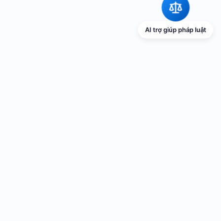
AI trợ giúp pháp luật
TRANG THÔNG TIN ĐIỆN TỬ VỀ PHỔ
BIẾN GIÁO DỤC PHÁP LUẬT
Cơ quan chủ quản: UBND thành phố Hải Phòng