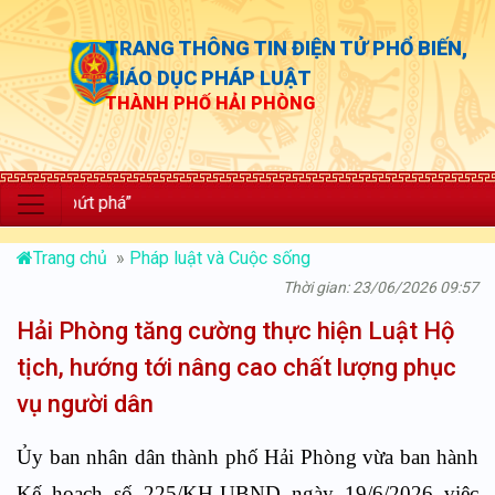
TRANG THÔNG TIN ĐIỆN TỬ PHỔ BIẾN,
GIÁO DỤC PHÁP LUẬT
THÀNH PHỐ HẢI PHÒNG
 bứt phá”
Trang chủ
»
Pháp luật và Cuộc sống
Thời gian: 23/06/2026 09:57
Hải Phòng tăng cường thực hiện Luật Hộ
tịch, hướng tới nâng cao chất lượng phục
vụ người dân
Ủy ban nhân dân thành phố Hải Phòng vừa ban hành
Kế hoạch số
225/KH-UBND ngày 19/6/2026 việc