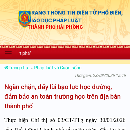
TRANG THÔNG TIN ĐIỆN TỬ PHỔ BIẾN,
GIÁO DỤC PHÁP LUẬT
THÀNH PHỐ HẢI PHÒNG
“Chủ
Trang chủ
»
Pháp luật và Cuộc sống
Thời gian: 23/03/2026 15:46
Ngăn chặn, đẩy lùi bạo lực học đường,
đảm bảo an toàn trường học trên địa bàn
thành phố
Thực hiện Chỉ thị số 03/CT-TTg ngày 30/01/2026
của Thủ tướng Chính phủ về ngăn chặn, đẩy lùi bạo