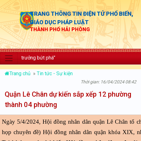
TRANG THÔNG TIN ĐIỆN TỬ PHỔ BIẾN,
GIÁO DỤC PHÁP LUẬT
THÀNH PHỐ HẢI PHÒNG
ng trưởng bứt phá”
Trang chủ
»
Tin tức - Sự kiện
Thời gian: 16/04/2024 08:42
Quận Lê Chân dự kiến sắp xếp 12 phường
thành 04 phường
Ngày 5/4/2024, Hội đồng nhân dân quận Lê Chân tổ c
họp chuyên đề) Hội đồng nhân dân quận khóa XIX, n