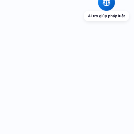
AI trợ giúp pháp luật
TRANG THÔNG TIN ĐIỆN TỬ VỀ PHỔ
BIẾN GIÁO DỤC PHÁP LUẬT
Cơ quan chủ quản: UBND thành phố Hải Phòng