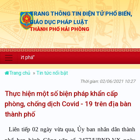
TRANG THÔNG TIN ĐIỆN TỬ PHỔ BIẾN,
GIÁO DỤC PHÁP LUẬT
THÀNH PHỐ HẢI PHÒNG
“Ch
Trang chủ
»
Tin tức nổi bật
Thời gian: 02/06/2021 10:27
Thực hiện một số biện pháp khẩn cấp
phòng, chống dịch Covid - 19 trên địa bàn
thành phố
Liên tiếp 02 ngày vừa qua, Ủy ban nhân dân thành