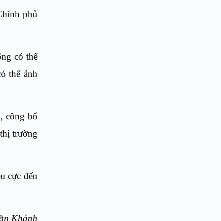
 Chính phủ
ống có thể
có thể ảnh
n, công bố
thị trường
êu cực đến
ần Khánh