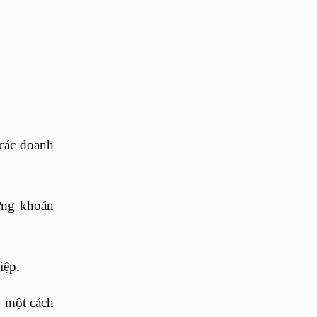
 các doanh
ứng khoán
iệp.
p một cách