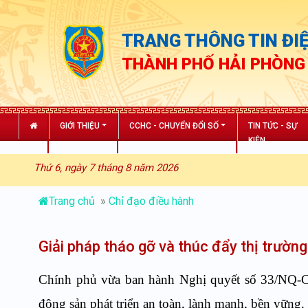
TRANG THÔNG TIN ĐIỆ
THÀNH PHỐ HẢI PHÒNG
GIỚI THIỆU
CCHC - CHUYỂN ĐỔI SỐ
TIN TỨC - SỰ
KIỆN
Thứ 6, ngày 7 tháng 8 năm 2026
Trang chủ
»
Chỉ đạo điều hành
Giải pháp tháo gỡ và thúc đẩy thị trườn
Chính phủ vừa ban hành Nghị quyết số 33/NQ-CP 
động sản phát triển an toàn, lành mạnh, bền vững.