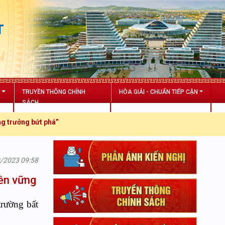
T
N
TRUYỀN THÔNG CHÍNH
HÒA GIẢI - CHUẨN TIẾP CẬN
SÁCH
t phá”
3/2023 09:58
bền vững
trường bất