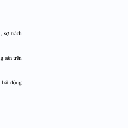
, sợ trách
g sản trên
n bất động