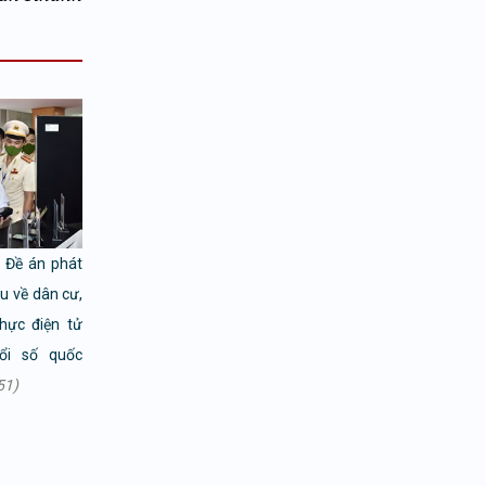
i Đề án phát
ệu về dân cư,
hực điện tử
ổi số quốc
51)