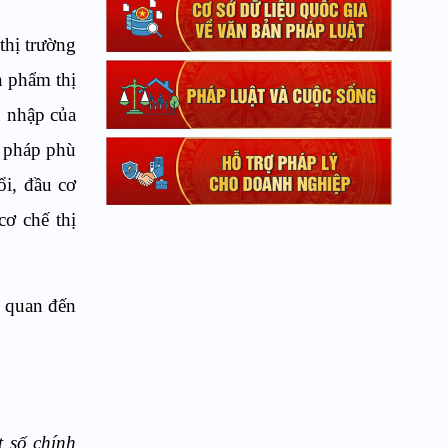
thị trường
n phẩm thị
u nhập của
i pháp phù
ổi, đầu cơ
cơ chế thị
n quan đến
t số chính