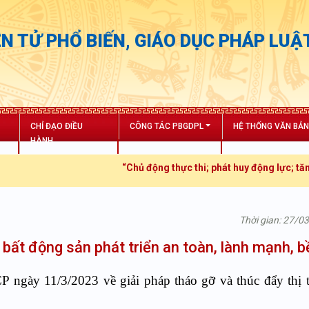
N TỬ PHỔ BIẾN, GIÁO DỤC PHÁP LUẬ
CHỈ ĐẠO ĐIỀU
CÔNG TÁC PBGDPL
HỆ THỐNG VĂN BẢ
HÀNH
“Chủ động thực thi; phát huy động lực; tăng trưởng bứ
Thời gian: 27/0
g bất động sản phát triển an toàn, lành mạnh, 
ngày 11/3/2023 về giải pháp tháo gỡ và thúc đẩy thị 