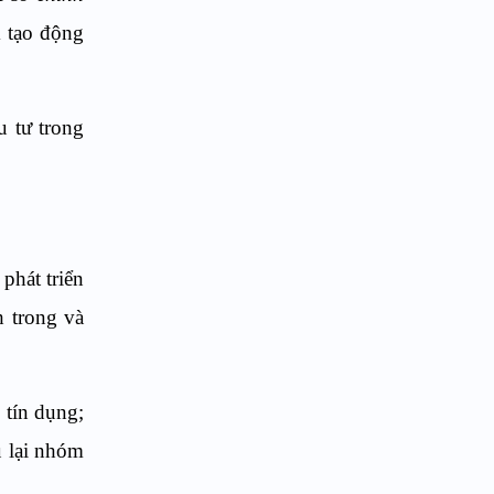
 tạo động
u tư trong
phát triển
h trong và
 tín dụng;
u lại nhóm