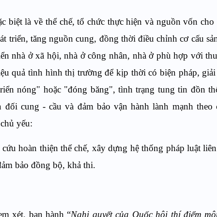
 biệt là về thể chế, tổ chức thực hiện và nguồn vốn cho 
át triển, tăng nguồn cung, đồng thời điều chỉnh cơ cấu sả
riển nhà ở xã hội, nhà ở công nhân, nhà ở phù hợp với th
u quả tình hình thị trường để kịp thời có biện pháp, giả
riển nóng" hoặc "đóng băng", tình trạng tung tin đồn th
cân đối cung - cầu và đảm bảo vận hành lành mạnh theo 
 chủ yếu:
 cứu hoàn thiện thể chế, xây dựng hệ thống pháp luật liê
đảm bảo đồng bộ, khả thi.
em xét, ban hành “
Nghị quyết của Quốc hội thí điểm mộ