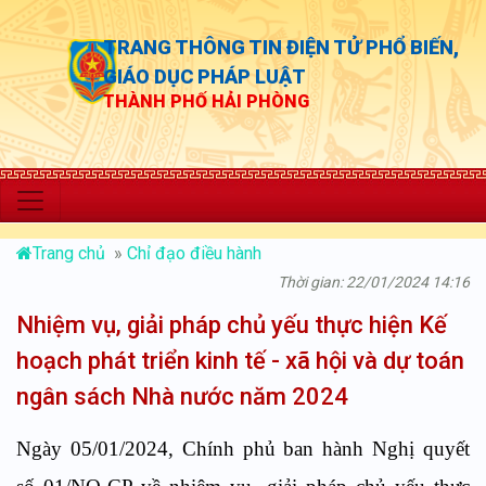
TRANG THÔNG TIN ĐIỆN TỬ PHỔ BIẾN,
GIÁO DỤC PHÁP LUẬT
THÀNH PHỐ HẢI PHÒNG
“Chủ động 
Trang chủ
»
Chỉ đạo điều hành
Thời gian: 22/01/2024 14:16
Nhiệm vụ, giải pháp chủ yếu thực hiện Kế
hoạch phát triển kinh tế - xã hội và dự toán
ngân sách Nhà nước năm 2024
Ngày 05/01/2024, Chính phủ ban hành Nghị quyết