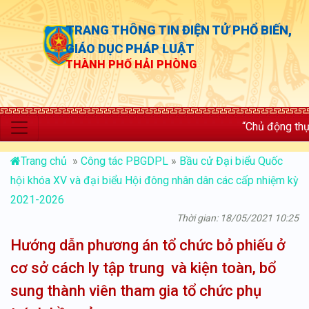
TRANG THÔNG TIN ĐIỆN TỬ PHỔ BIẾN,
GIÁO DỤC PHÁP LUẬT
THÀNH PHỐ HẢI PHÒNG
“Chủ động thực thi; phá
Trang chủ
»
Công tác PBGDPL
»
Bầu cử Đại biểu Quốc
hội khóa XV và đại biểu Hội đông nhân dân các cấp nhiệm kỳ
2021-2026
Thời gian: 18/05/2021 10:25
Hướng dẫn phương án tổ chức bỏ phiếu ở
cơ sở cách ly tập trung và kiện toàn, bổ
sung thành viên tham gia tổ chức phụ