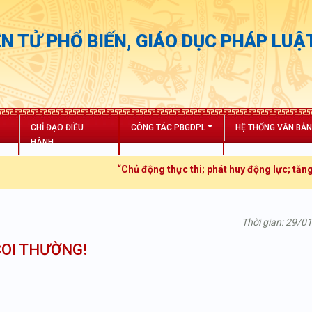
N TỬ PHỔ BIẾN, GIÁO DỤC PHÁP LUẬ
CHỈ ĐẠO ĐIỀU
CÔNG TÁC PBGDPL
HỆ THỐNG VĂN BẢ
HÀNH
“Chủ động thực thi; phát huy động lực; tăng trưởng bứ
Thời gian: 29/0
COI THƯỜNG!