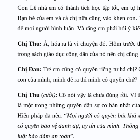
Con Lê nhà em có thành tích học tập tốt, em tự 
Bạn bè của em và cả chị nữa cũng vào khen con. T
để mọi người bình luận. Và rằng em phải hỏi ý ki
Chị Thu:
À, hóa ra là vì chuyện đó. Hôm trước t
trong sách giáo dục công dân của nó nên chị cũng b
Chị Đan:
Trẻ em cũng có quyền riêng tư hả chị? 
con của mình, mình đẻ ra thì mình có quyền chứ?
Chị Thu
(
cười)
:
Cô nói vậy là chưa đúng rồi. Vì
là một trong những quyền dân sự cơ bản nhất củ
Hiến pháp đã nêu: “
Mọi người có quyền bất khả x
có quyền bảo vệ danh dự, uy tín của mình. Thông t
luật bảo đảm an toàn
”.