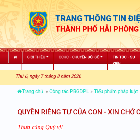
TRANG THÔNG TIN ĐIỆ
THÀNH PHỐ HẢI PHÒNG
GIỚI THIỆU
CCHC - CHUYỂN ĐỔI SỐ
TIN TỨC - SỰ
KIỆN
Thứ 6, ngày 7 tháng 8 năm 2026
Trang chủ
»
Công tác PBGDPL
»
Tiểu phẩm pháp luật
QUYỀN RIÊNG TƯ CỦA CON - XIN CHỚ 
Thưa cùng Quý vị!