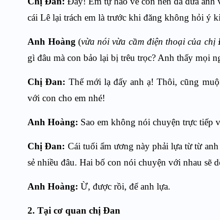
Chị Đan:
Đấy! Em tự hào về con nên đã đưa ảnh v
cái Lê lại trách em là trước khi đăng không hỏi ý k
Anh Hoàng
(
vừa nói vừa cầm điện thoại của chị
gì đâu mà con bảo lại bị trêu trọc? Anh thấy mọi
Chị Đan:
Thế mới lạ đấy anh ạ! Thôi, cũng muộn
với con cho em nhé!
Anh Hoàng:
Sao em không nói chuyện trực tiếp v
Chị Đan:
Cái tuổi ẩm ương này phải lựa từ từ an
sẻ nhiều đâu. Hai bố con nói chuyện với nhau sẽ d
Anh Hoàng:
Ừ, được rồi, để anh lựa.
2. Tại cơ quan chị Đan