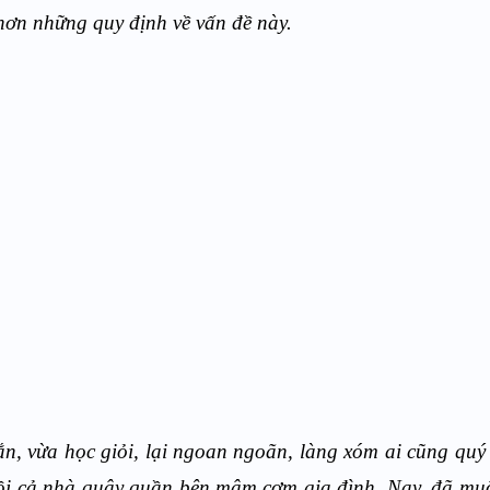
 hơn những quy định về vấn đề này.
ắn, vừa học giỏi, lại ngoan ngoãn, làng xóm ai cũng qu
 rồi cả nhà quây quần bên mâm cơm gia đình. Nay, đã m