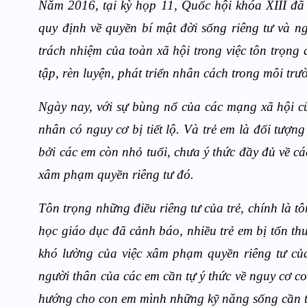
Năm 2016, tại kỳ họp 11, Quốc hội khóa XIII đã 
quy định về quyền bí mật đời sống riêng tư và ng
trách nhiệm của toàn xã hội trong việc tôn trọng q
tập, rèn luyện, phát triển nhân cách trong môi tr
Ngày nay, với sự bùng nổ của các mạng xã hội cũ
nhân có nguy cơ bị tiết lộ. Và trẻ em là đối tượ
bởi các em còn nhỏ tuổi, chưa ý thức đầy đủ về c
xâm phạm quyền riêng tư đó.
Tôn trọng những điều riêng tư của trẻ, chính là t
học giáo dục đã cảnh báo, nhiều trẻ em bị tổn th
khó lường của việc xâm phạm quyền riêng tư của 
người thân của các em cần tự ý thức về nguy cơ co
hướng cho con em mình những kỹ năng sống cần th