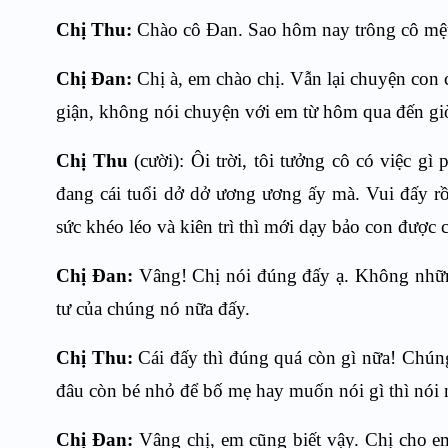
Chị Thu:
Chào cô Đan. Sao hôm nay trông cô mệ
Chị Đan:
Chị à, em chào chị. Vẫn lại chuyện con 
giận, không nói chuyện với em từ hôm qua đến gi
Chị Thu
(cười): Ôi trời, tôi tưởng cô có việc g
đang cái tuổi dở dở ương ương ấy mà. Vui đấy rồ
sức khéo léo và kiên trì thì mới dạy bảo con được c
Chị Đan:
Vâng! Chị nói đúng đấy ạ. Không những
tư của chúng nó nữa đấy.
Chị Thu:
Cái đấy thì đúng quá còn gì nữa! Chúng 
đâu còn bé nhỏ để bố mẹ hay muốn nói gì thì nói 
Chị Đan:
Vâng chị, em cũng biết vậy. Chị cho em