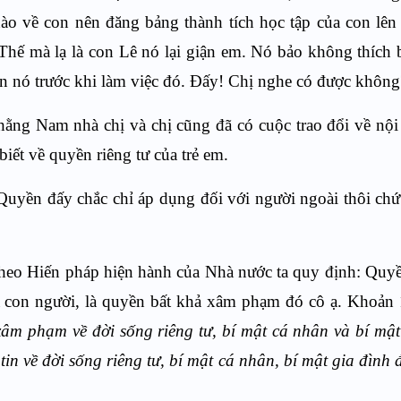
hào về con nên đăng bảng thành tích học tập của con lên
hế mà lạ là con Lê nó lại giận em. Nó bảo không thích bị
ến nó trước khi làm việc đó. Đấy! Chị nghe có được không
hằng Nam nhà chị và chị cũng đã có cuộc trao đổi về nộ
iết về quyền riêng tư của trẻ em.
Quyền đấy chắc chỉ áp dụng đối với người ngoài thôi ch
theo Hiến pháp hiện hành của Nhà nước ta quy định: Quyề
a con người, là quyền bất khả xâm phạm đó cô ạ. Khoản
âm phạm về đời sống riêng tư, bí mật cá nhân và bí mật
in về đời sống riêng tư, bí mật cá nhân, bí mật gia đình