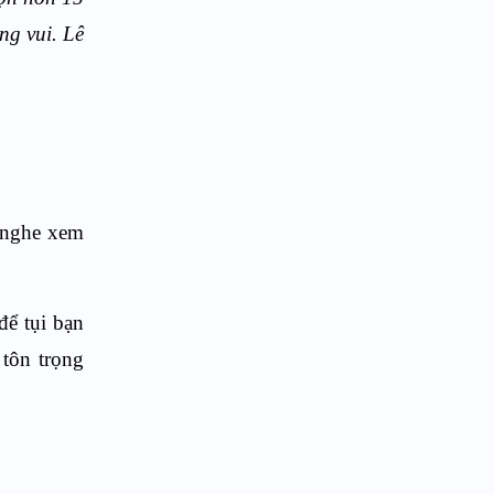
ng vui. Lê
ẹ nghe xem
để tụi bạn
 tôn trọng