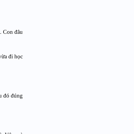
y. Con đâu
vừa đi học
ều đó đúng