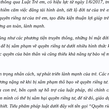
thông qua Luật Trẻ em, có hiệu lực từ ngày 1/6/2017, t
hiêm cấm việc đăng tải hình ảnh, tiết lộ đời tư của trẻ 
uyền riêng tư của trẻ em, tạo điều kiện thuận lợi giúp tr
ường an toàn, lành mạnh.
ng như các phương tiện truyền thông, những bí mật đời
ng dễ bị xâm phạm về quyền riêng tư dưới nhiều hình thức
ác quyền của bản thân và cũng thiếu khả năng tự bảo vệ m
ôn trọng nhân cách, sự phát triển lành mạnh của trẻ. Các 
ương nặng nề khi bị xâm phạm thô bạo về quyền riêng tư.
con trẻ, bên cạnh sự hỗ trợ của luật pháp, thì chính 
n mình có thể bị xâm hại quyền riêng tư, để từ đó, giáo d
iết. Tiểu phẩm pháp luật dưới đây với tên gọi “Quyền ri