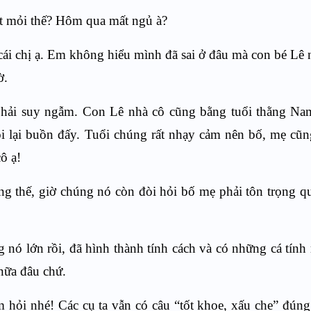
t mỏi thế? Hôm qua mất ngủ à?
cái chị ạ. Em không hiểu mình đã sai ở đâu mà con bé Lê
ờ.
ì phải suy ngẫm. Con Lê nhà cô cũng bằng tuổi thằng Na
i lại buồn đấy. Tuổi chúng rất nhạy cảm nên bố, mẹ cũn
ô ạ!
 thế, giờ chúng nó còn đòi hỏi bố mẹ phải tôn trọng q
nó lớn rồi, đã hình thành tính cách và có những cá tính 
nữa đâu chứ.
 hỏi nhé! Các cụ ta vẫn có câu “tốt khoe, xấu che” đún