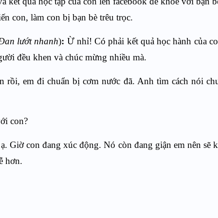
à kết quả học tập của con lên facebook để khoe với bạn 
iến con, làm con bị bạn bè trêu trọc.
 Đan lướt nhanh
)
:
Ừ nhỉ! Có phải kết quả học hành của c
 người đều khen và chúc mừng nhiều mà.
 rồi, em đi chuẩn bị cơm nước đã. Anh tìm cách nói c
ới con?
h ạ. Giờ con đang xúc động. Nó còn đang giận em nên sẽ 
ễ hơn.