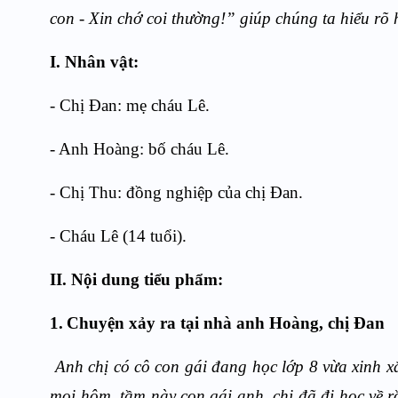
con - Xin chớ coi thường!” giúp chúng ta hiểu rõ
I. Nhân vật:
- Chị Đan: mẹ cháu Lê.
- Anh Hoàng: bố cháu Lê.
- Chị Thu: đồng nghiệp của chị Đan.
- Cháu Lê (14 tuổi).
II. Nội dung tiểu phẩm:
1.
Chuyện xảy ra tại nhà anh Hoàng, chị Đan
Anh chị có cô con gái đang học lớp 8 vừa xinh x
mọi hôm, tầm này con gái anh, chị đã đi học về