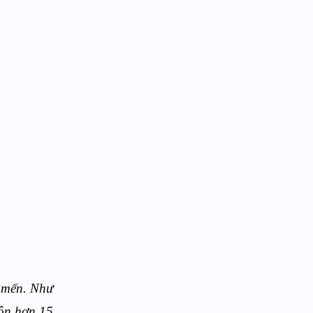
ý mến. Như
uộn hơn 15