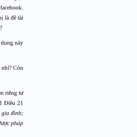
 facebook.
 là đề tài
?
i dung này
ứ nhỉ? Còn
n riêng tư
 1 Điều 21
 gia đình;
 được pháp