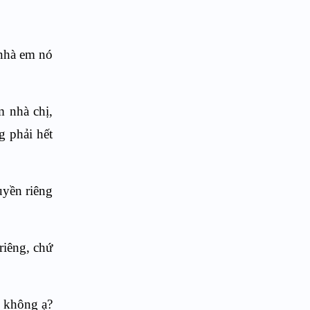
 nhà em nó
m nhà chị,
g phải hết
uyền riêng
riêng, chứ
g không ạ?