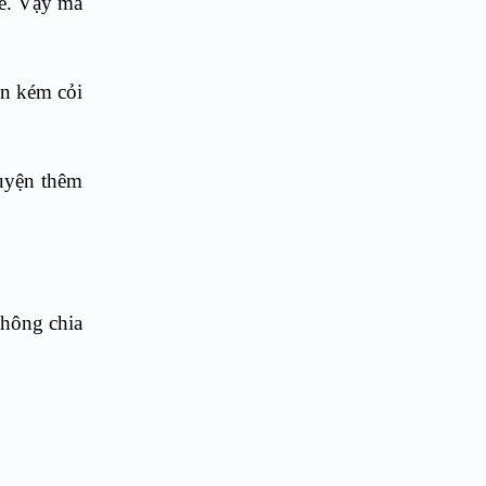
bè. Vậy mà
on kém cỏi
huyện thêm
không chia