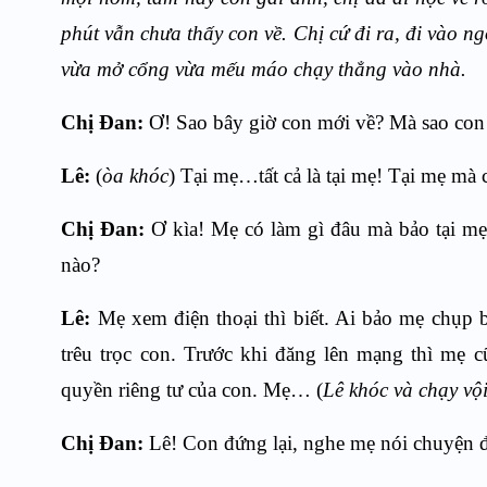
phút vẫn chưa thấy con về. Chị cứ đi ra, đi vào n
vừa mở cổng vừa mếu máo chạy thẳng vào nhà.
Chị Đan:
Ơ! Sao bây giờ con mới về? Mà sao con
Lê:
(
òa khóc
) Tại mẹ…tất cả là tại mẹ! Tại mẹ mà 
Chị Đan:
Ơ kìa! Mẹ có làm gì đâu mà bảo tại mẹ
nào?
Lê:
Mẹ xem điện thoại thì biết. Ai bảo mẹ chụp b
trêu trọc con. Trước khi đăng lên mạng thì mẹ 
quyền riêng tư của con. Mẹ… (
Lê khóc và chạy vộ
Chị Đan:
Lê! Con đứng lại, nghe mẹ nói chuyện đ