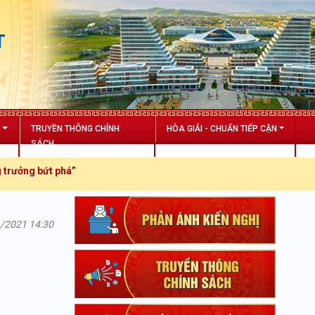
T
N
TRUYỀN THÔNG CHÍNH
HÒA GIẢI - CHUẨN TIẾP CẬN
SÁCH
t phá”
1/2021 14:30