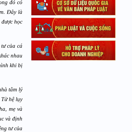
rong đó có
em. Đây là
ẻ được học
 tư của cá
 khác nhau
ình khi bị
nhà tâm lý
 Từ hệ lụy
cha, mẹ và
ục và định
êng tư của