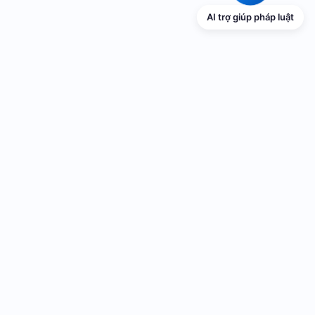
AI trợ giúp pháp luật
TRANG THÔNG TIN ĐIỆN TỬ VỀ PHỔ
BIẾN GIÁO DỤC PHÁP LUẬT
Cơ quan chủ quản: UBND thành phố Hải Phòng
Cơ quan quản lý: Sở Tư pháp thành phố Hải Phòng