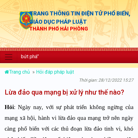
TRANG THÔNG TIN ĐIỆN TỬ PHỔ BIẾN,
GIÁO DỤC PHÁP LUẬT
THÀNH PHỐ HẢI PHÒNG
bứt phá”
Trang chủ
»
Hỏi đáp pháp luật
Thời gian: 28/12/2022 15:27
Lừa đảo qua mạng bị xử lý như thế nào?
Hỏi
: Ngày nay, với sự phát triển không ngừng của
mạng xã hội, hành vi lừa đảo qua mạng trở nên ngày
càng phổ biến với các thủ đoạn lừa đảo tinh vi, khó