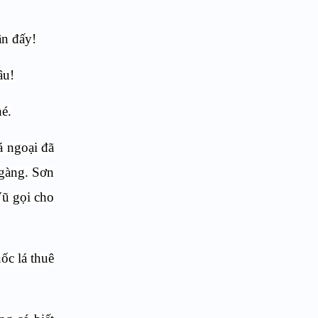
ân đấy!
âu!
hé.
á ngoại đã
ngàng. Sơn
Vũ gọi cho
ốc lá thuê