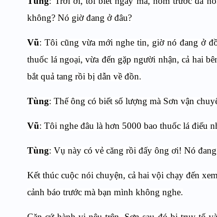
Tùng
: Trời ơi, tôi biết ngay mà, hôm trước đã nó
không? Nó giờ đang ở đâu?
Vũ
: Tôi cũng vừa mới nghe tin, giờ nó đang ở đ
thuốc lá ngoại, vừa đến gặp người nhận, cả hai bên
bắt quả tang rồi bị dẫn về đồn.
Tùng
: Thế ông có biết số lượng mà Sơn vận chuy
Vũ
: Tôi nghe đâu là hơn 5000 bao thuốc lá điếu n
Tùng
: Vụ này có vẻ căng rồi đấy ông ơi! Nó đang 
Kết thúc cuộc nói chuyện, cả hai vội chạy đến xem
cảnh báo trước mà bạn mình không nghe.
Căn cứ hành vi nêu trên, Sơn sau đó bị truy tố 