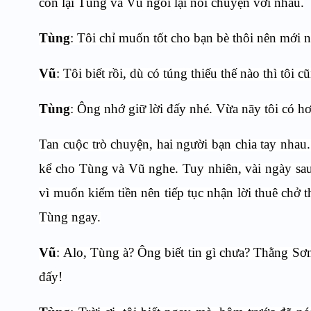
còn lại Tùng và Vũ ngồi lại nói chuyện với nhau.
Tùng
: Tôi chỉ muốn tốt cho bạn bè thôi nên mới 
Vũ
: Tôi biết rồi, dù có túng thiếu thế nào thì t
Tùng
: Ông nhớ giữ lời đấy nhé. Vừa nãy tôi có hơ
Tan cuộc trò chuyện, hai người bạn chia tay nhau
kể cho Tùng và Vũ nghe. Tuy nhiên, vài ngày sau
vì muốn kiếm tiền nên tiếp tục nhận lời thuê chở t
Tùng ngay.
Vũ
: Alo, Tùng à? Ông biết tin gì chưa? Thằng Sơn
đấy!