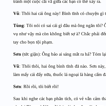
tránh một cuộc cãi vã giữa các bạn có thể xảy ra.
Vũ
: Thôi hai cái ông này! Bình tĩnh có chuyện gì
Tùng
: Tôi nói có sai cái gì đâu mà ông ngăn tôi
vụ như vậy mà còn không biết sợ à? Chắc phải đến l
tay cho bọn tội phạm.
Sơn
(tức giận): Ông bảo ai sáng mắt ra hả? Tóm lạ
Vũ
: Thôi thôi, hai ông bình tĩnh đã nào. Sơn nà
làm mấy cái đấy nữa, thuốc lá ngoại là hàng cấm đ
Sơn
: Rồi rồi, tôi biết rồi!
Sau khi nghe các bạn phân tích, có vẻ vẫn cảm th