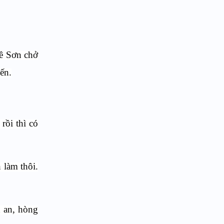
uê Sơn chở
ến.
rồi thì có
 làm thôi.
n an, hòng