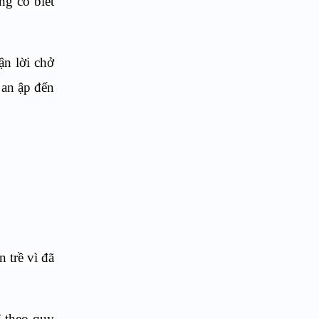
ng có biết
ận lời chở
 an ập đến
 trề vì đã
” theo quy