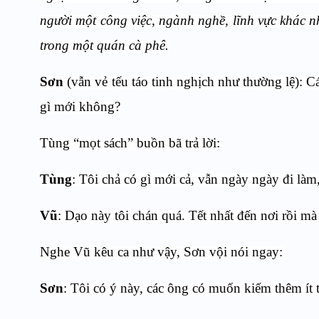
người một công việc, ngành nghề, lĩnh vực khác n
trong một quán cà phê.
Sơn
(vẫn vẻ tếu táo tinh nghịch như thường lệ): C
gì mới không?
Tùng “mọt sách” buồn bã trả lời:
Tùng
: Tôi chả có gì mới cả, vẫn ngày ngày đi làm
Vũ
: Dạo này tôi chán quá. Tết nhất đến nơi rồi m
Nghe Vũ kêu ca như vậy, Sơn vội nói ngay:
Sơn
: Tôi có ý này, các ông có muốn kiếm thêm ít t