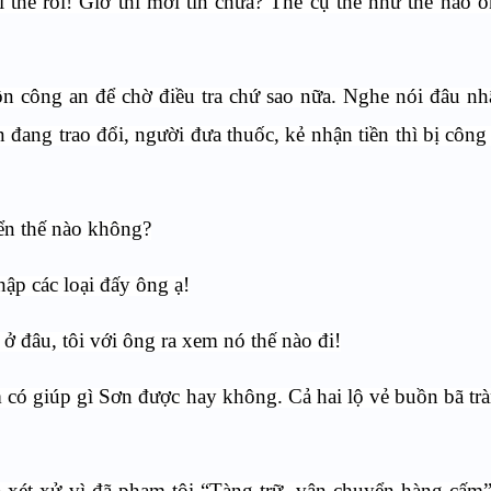
i thế rồi! Giờ thì mới tin chưa? Thế cụ thể như thế nào ô
ồn công an để chờ điều tra chứ sao nữa. Nghe nói đâu nh
 đang trao đổi, người đưa thuốc, kẻ nhận tiền thì bị công
ển thế nào không?
hập các loại đấy ông ạ!
ở đâu, tôi với ông ra xem nó thế nào đi!
 có giúp gì Sơn được hay không. Cả hai lộ vẻ buồn bã tràn
và xét xử vì đã phạm tội “Tàng trữ, vận chuyển hàng cấm