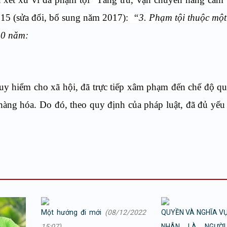
015 (sửa đổi, bổ sung năm 2017):
“3. Phạm tội thuộc một
 10 năm:
guy hiểm cho xã hội, đã trực tiếp xâm phạm đến chế độ q
àng hóa. Do đó, theo quy định của pháp luật, đã đủ yếu 
Một hướng đi mới
(08/12/2022
QUYỀN VÀ NGHĨA V
15:07)
NHÂN LÀ NGƯỜI