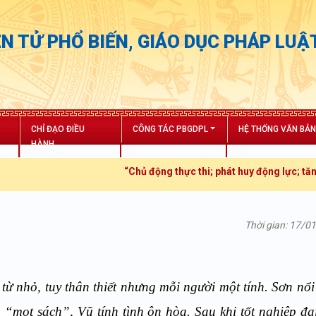
N TỬ PHỔ BIẾN, GIÁO DỤC PHÁP LUẬ
CHỈ ĐẠO ĐIỀU
CÔNG TÁC PBGDPL
HỆ THỐNG VĂN BẢ
HÀNH
“Chủ động thực thi; phát huy động lực; tăng trưởng 
Thời gian: 17/0
ừ nhỏ, tuy thân thiết nhưng mỗi người một tính. Sơn nổi 
 “mọt sách”, Vũ tính tình ôn hòa. Sau khi tốt nghiệp đạ