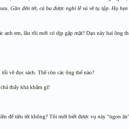
hau. Gần đến tết, cả ba được nghỉ lễ và về tụ tập. Họ hẹ
ác anh em, lâu rồi mới có dịp gặp mặt? Dạo này hai ông t
, tối về đọc sách. Thế còn các ông thế nào?
à chả thấy khá khẩm gì!
iền để tiêu tết không? Tôi mới biết được vụ này “ngon ăn”