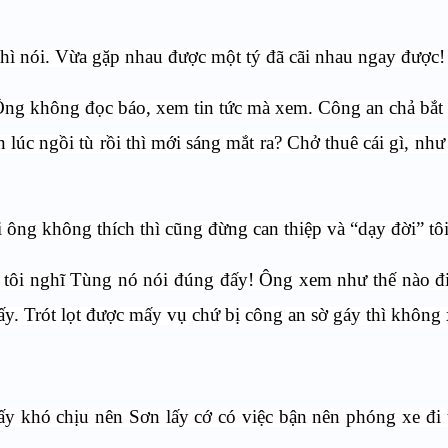
 thì nói. Vừa gặp nhau được một tý đã cãi nhau ngay được!
? Ông không đọc báo, xem tin tức mà xem. Công an chả bắt
úc ngồi tù rồi thì mới sáng mắt ra? Chở thuê cái gì, như t
i ông không thích thì cũng đừng can thiệp và “dạy đời” tôi
y, tôi nghĩ Tùng nó nói đúng đấy! Ông xem như thế nào đ
ấy. Trót lọt được mấy vụ chứ bị công an sờ gáy thì không
ấy khó chịu nên Sơn lấy cớ có việc bận nên phóng xe đi 