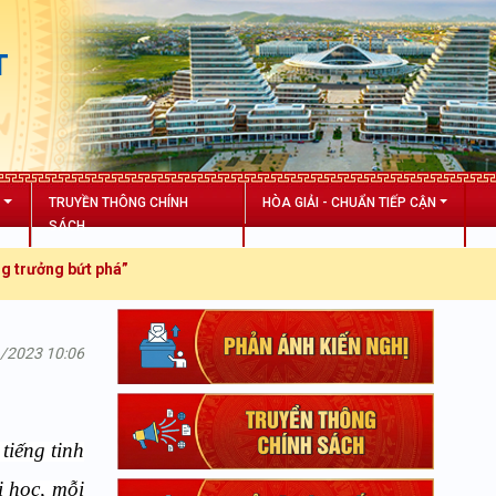
T
N
TRUYỀN THÔNG CHÍNH
HÒA GIẢI - CHUẨN TIẾP CẬN
SÁCH
bứt phá”
1/2023 10:06
tiếng tinh
i học, mỗi