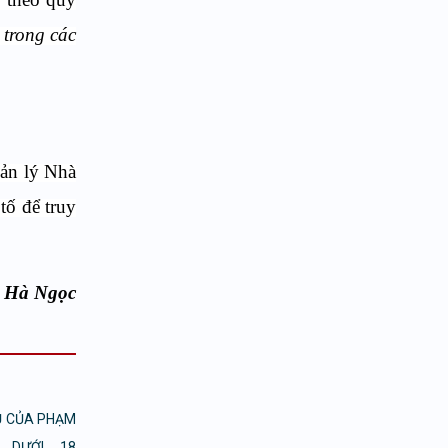
 trong các
uản lý Nhà
tố để truy
Hà Ngọc
Ụ CỦA PHẠM
 DƯỚI 18