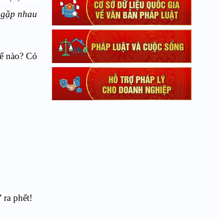
n gặp nhau
hế nào? Có
 ra phết!