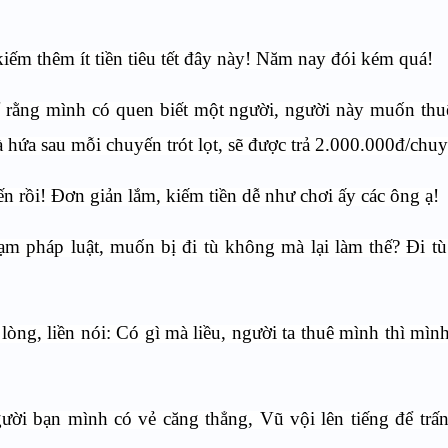
iếm thêm ít tiền tiêu tết đây này! Năm nay đói kém quá!
ể rằng mình có quen biết một người, người này muốn th
à hứa sau mỗi chuyến trót lọt, sẽ được trả 2.000.000đ/chuy
ến rồi! Đơn giản lắm, kiếm tiền dễ như chơi ấy các ông ạ!
hạm pháp luật, muốn bị đi tù không mà lại làm thế? Đi tù 
ng, liền nói: Có gì mà liều, người ta thuê mình thì mình
ời bạn mình có vẻ căng thẳng, Vũ vội lên tiếng để trấ