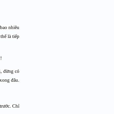
 bao nhiêu
hế là tiếp
!
i, đừng có
 xong đâu.
trước. Chỉ