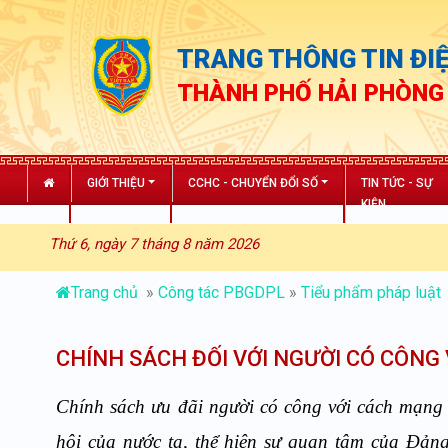
TRANG THÔNG TIN ĐIỆ
THÀNH PHỐ HẢI PHÒNG
GIỚI THIỆU
CCHC - CHUYỂN ĐỔI SỐ
TIN TỨC - SỰ
KIỆN
Thứ 6, ngày 7 tháng 8 năm 2026
Trang chủ
»
Công tác PBGDPL
»
Tiểu phẩm pháp luật
CHÍNH SÁCH ĐỐI VỚI NGƯỜI CÓ CÔNG
Chính sách ưu đãi người có công với cách mạng l
hội của nước ta, thể hiện sự quan tâm của Đảng