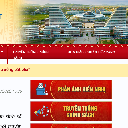
T
N
TRUYỀN THÔNG CHÍNH
HÒA GIẢI - CHUẨN TIẾP CẬN
SÁCH
há”
2/2022 15:36
an sinh xã
nối truyền