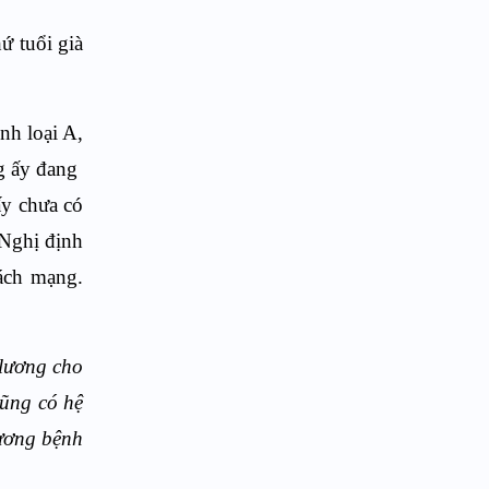
tuổi già
nh loại A,
ng ấy đang
ấy chưa có
 Nghị định
ách mạng.
 lương cho
cũng có hệ
hương bệnh