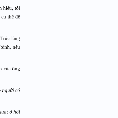
 hiểu, tôi
 cụ thể để
.
Trúc làng
binh, nếu
ợp của ông
o người có
luật ở hội