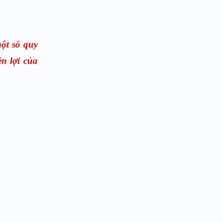
một số quy
n lợi của