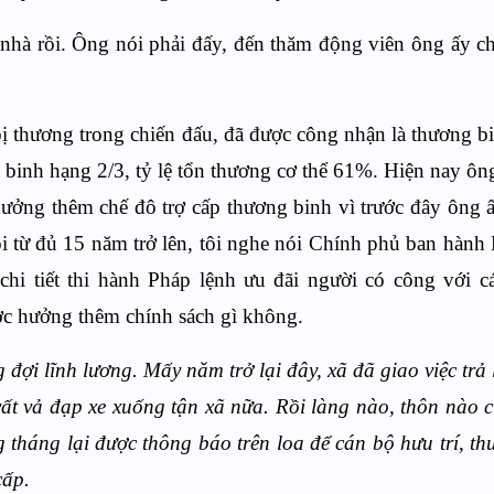
nhà rồi. Ông nói phải đấy, đến thăm động viên ông ấy chứ 
bị thương trong chiến đấu, đã được công nhận là thương bi
h binh hạng 2/3, tỷ lệ tổn thương cơ thể 61%. Hiện nay ô
ởng thêm chế đô trợ cấp thương binh vì trước đây ông 
ội từ đủ 15 năm trở lên, tôi nghe nói Chính phủ ban hành
i tiết thi hành Pháp lệnh ưu đãi người có công với c
ợc hưởng thêm chính sách gì không.
đợi lĩnh lương. Mấy năm trở lại đây, xã đã giao việc trả
vất vả đạp xe xuống tận xã nữa. Rồi làng nào, thôn nào 
 tháng lại được thông báo trên loa để cán bộ hưu trí, t
cấp.