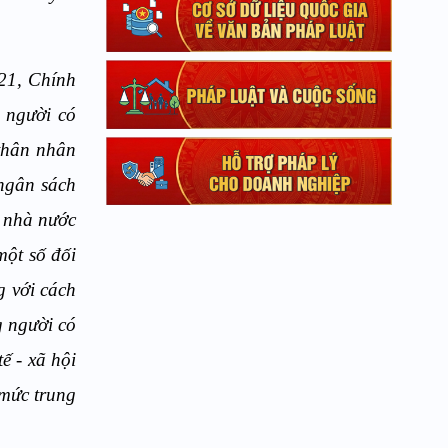
21, Chính
người có
 thân nhân
ngân sách
h nhà nước
ột số đối
g với cách
g người có
ế - xã hội
 mức trung