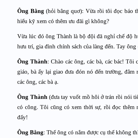
Ông Bằng
(hỏi bâng quơ): Vừa rồi tôi đọc báo t
hiểu kỹ xem có thêm ưu đãi gì không?
Vừa lúc đó ông Thành là bộ đội đã nghỉ chế độ hư
hưu trí, gia đình chính sách của làng đến. Tay ôn
Ông Thành
: Chào các ông, các bà, các bác! Tôi
giáo, bà ấy lại giao đưa đón nó đến trường, đâm
các ông, các bà ạ.
Ông Thành
(đưa tay vuốt mồ hôi ở trán rồi nói t
có công. Tôi cũng có xem thời sự, rồi đọc thêm 
đấy!
Ông Bằng
: Thế ông có nắm được cụ thể không thì