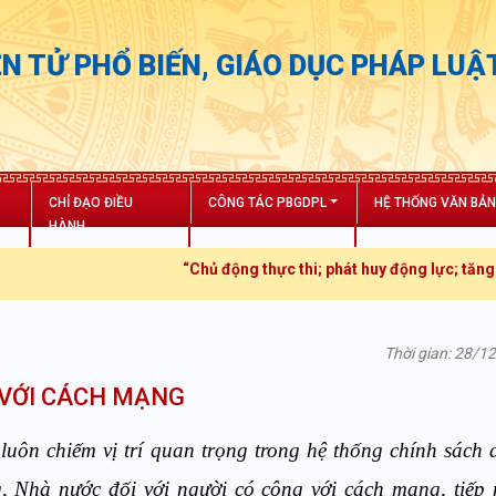
N TỬ PHỔ BIẾN, GIÁO DỤC PHÁP LUẬ
CHỈ ĐẠO ĐIỀU
CÔNG TÁC PBGDPL
HỆ THỐNG VĂN BẢ
HÀNH
“Chủ động thực thi; phát huy động lực; tăng trưởng bứt p
Thời gian: 28/1
 VỚI CÁCH MẠNG
uôn chiếm vị trí quan trọng trong hệ thống chính sách 
, Nhà nước đối với người có công với cách mạng, tiếp 