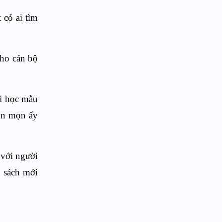
 có ai tìm
cho cán bộ
đi học mẫu
con mọn ấy
 với người
h sách mới