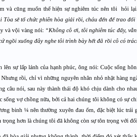
m và cũng muốn thể hiện sự nghiêm túc nên tôi hỏi lại
 Tòa sẽ tổ chức phiên hòa giải rồi, cháu đến để trao đổi 
y và vội vàng nói:
“Không cô ơi, tôi nghiêm túc đấy, vẫn
 ngồi xuống đây nghe tôi trình bày hết đã rồi cô có trác
h lên sự lấp lánh của hạnh phúc, ông nói: Cuộc sống hô
 Nhưng rồi, chỉ vì những nguyên nhân nhỏ nhặt hàng ng
ững câu nói, sau này thành thái độ khó chịu dành cho nha
 sống vợ chồng nữa, bởi cả hai chúng tôi không có sự chi
ơng binh ¼ nên thường xuyên đau ốm, đặc biệt lúc trái gi
 trọng hơn là chúng tôi đã không còn sự tôn trọng với đố
n đã hòa giải nhưng không thành, thời điểm đó xét thấy