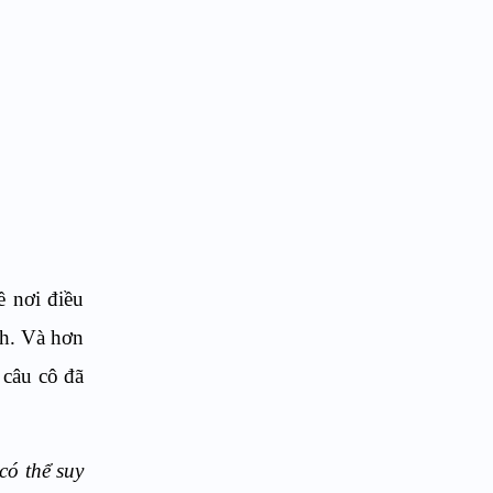
ề nơi điều
h. Và hơn
 câu cô đã
có thể suy