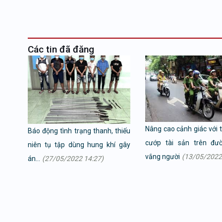
Các tin đã đăng
Nâng cao cảnh giác với 
Báo động tình trạng thanh, thiếu
cướp tài sản trên đư
niên tụ tập dùng hung khí gây
vắng người
(13/05/2022
án...
(27/05/2022 14:27)