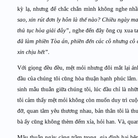
kỳ lạ, nhưng để chắc chắn mình không nghe nhầ
sao, xin rút đơn ly hôn là thế nào? Chiều ngày mai
thủ tục hòa giải đây”,
nghe đến đây ông cụ xua ta
đã làm phiền Tòa án, phiền đến các cô nhưng cô cứ
xin chịu hết”.
Với giọng đều đều, mệt mỏi nhưng đôi mắt lại án
đầu của chúng tôi cũng hòa thuận hạnh phúc lắm.
sinh mẫu thuẫn giữa chúng tôi, lúc đầu chỉ là nh
tôi cảm thấy mệt mỏi không còn muốn duy trì cuộc
đỡ, quan tâm yêu thương nhau, bản thân tôi là thư
bà ấy cũng không thèm đếm xỉa, hỏi han. Và, quan
Mâu thuẫn ngày càng trầm trọng, gia đình hai bê