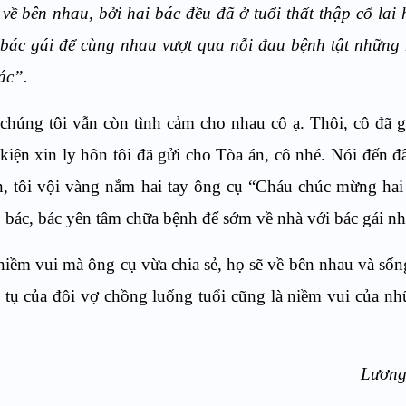
 về bên nhau, bởi hai bác đều đã ở tuổi thất thập cổ lai h
 bác gái để cùng nhau vượt qua nỗi đau bệnh tật những
ác”.
chúng tôi vẫn còn tình cảm cho nhau cô ạ. Thôi, cô đã gi
 kiện xin ly hôn tôi đã gửi cho Tòa án, cô nhé. Nói đến đ
, tôi vội vàng nắm hai tay ông cụ “Cháu chúc mừng hai
p bác, bác yên tâm chữa bệnh để sớm về nhà với bác gái nh
niềm vui mà ông cụ vừa chia sẻ, họ sẽ về bên nhau và sốn
 tụ của đôi vợ chồng luống tuổi cũng là niềm vui của n
Lương Thị 