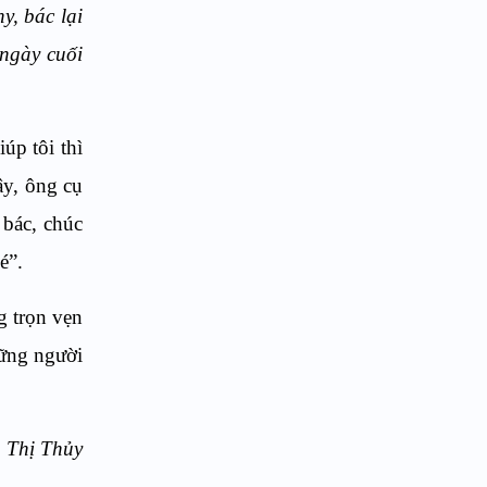
y, bác lại
 ngày cuối
úp tôi thì
ây, ông cụ
 bác, chúc
é”.
g trọn vẹn
hững người
Thủy