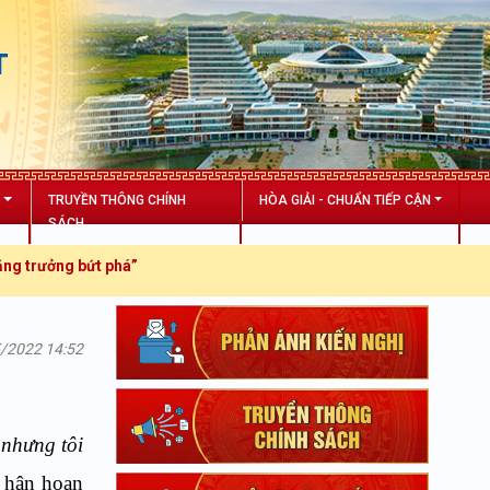
T
N
TRUYỀN THÔNG CHÍNH
HÒA GIẢI - CHUẨN TIẾP CẬN
SÁCH
g bứt phá”
5/2022 14:52
 nhưng tôi
ự hân hoan