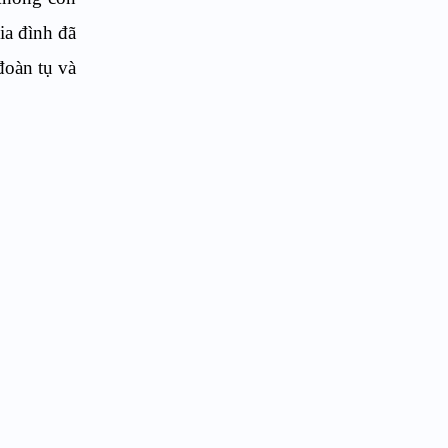
ia đình đã
đoàn tụ và