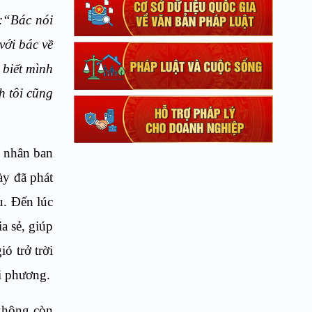
:“Bác nói
với bác về
 biết mình
h tôi cũng
n nhân ban
ày đã phát
u. Đến lúc
a sẻ, giúp
ó trở trời
i phương.
 không còn