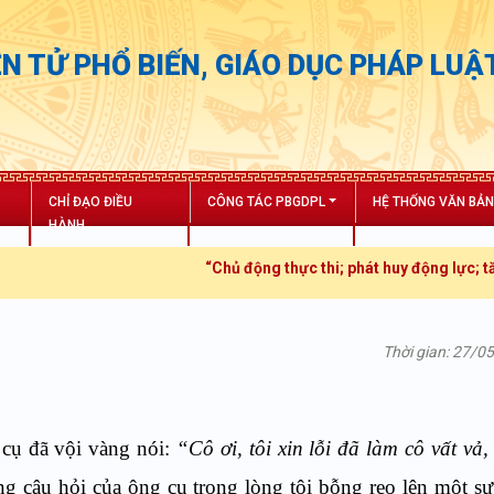
N TỬ PHỔ BIẾN, GIÁO DỤC PHÁP LUẬ
CHỈ ĐẠO ĐIỀU
CÔNG TÁC PBGDPL
HỆ THỐNG VĂN BẢ
HÀNH
“Chủ động thực thi; phát huy động lực; tăng trưởn
Thời gian: 27/0
 cụ đã vội vàng nói:
“Cô ơi, tôi xin lỗi đã làm cô vất vả,
g câu hỏi của ông cụ trong lòng tôi bỗng reo lên một s