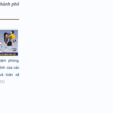
ành phố
iệm phòng,
đình của các
và toàn xã
01)