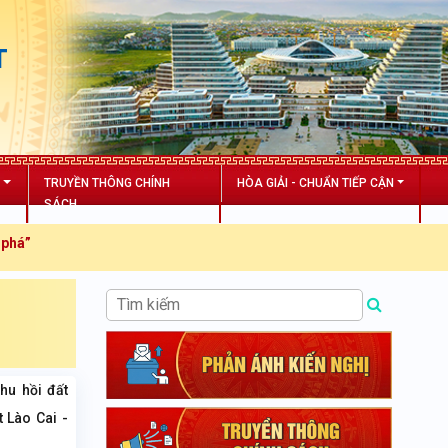
T
N
TRUYỀN THÔNG CHÍNH
HÒA GIẢI - CHUẨN TIẾP CẬN
SÁCH
thu hồi đất
 Lào Cai -