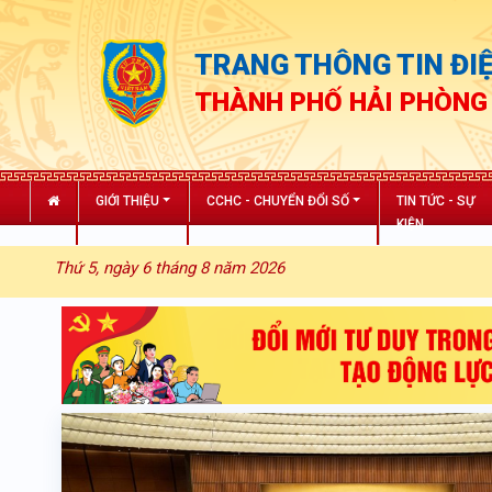
TRANG THÔNG TIN ĐIỆ
THÀNH PHỐ HẢI PHÒNG
GIỚI THIỆU
CCHC - CHUYỂN ĐỔI SỐ
TIN TỨC - SỰ
KIỆN
Thứ 5, ngày 6 tháng 8 năm 2026
“C