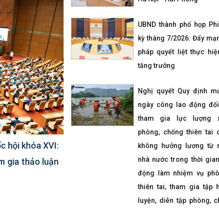
UBND thành phố họp Ph
kỳ tháng 7/2026: Đẩy mạn
pháp quyết liệt thực hiệ
tăng trưởng
Nghị quyết Quy định m
ngày công lao động đối
tham gia lực lượng 
phòng, chống thiên tai
c hội khóa XVI:
không hưởng lương từ 
nhà nước trong thời gia
m gia thảo luận
động làm nhiệm vụ phò
thiên tai, tham gia tập 
luyện, diễn tập phòng, c
tai trên địa bàn thành ph