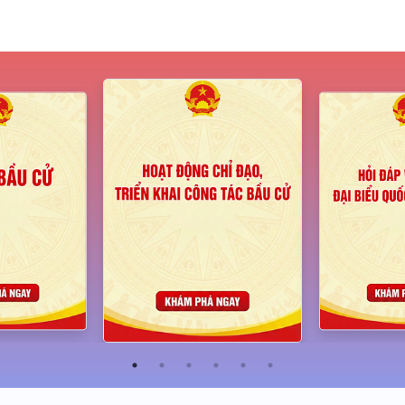
Nghị quyết Quy định 
giảm tiền thuê đất đối với
hiện xã hội hóa và dự 
nhuận trên địa bàn thà
Phòng
Nghị quyết Quy định mức 
trước bạ lần đầu đối vớ
người từ 9 chỗ ngồi trở 
địa bàn thành phố Hải Ph