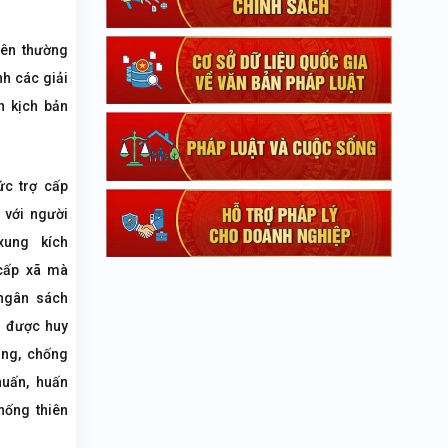
iên thường
h các giải
n kịch bản
ức trợ cấp
 với người
xung kích
 cấp xã mà
ngân sách
n được huy
ng, chống
huấn, huấn
hống thiên
ố Hải Phòng