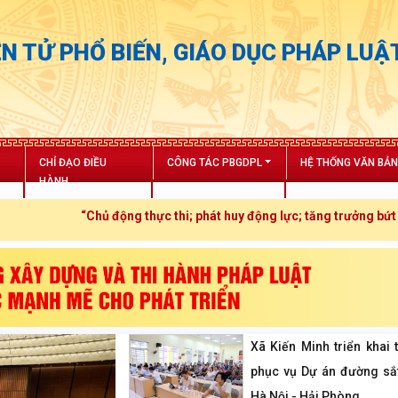
N TỬ PHỔ BIẾN, GIÁO DỤC PHÁP LUẬ
CHỈ ĐẠO ĐIỀU
CÔNG TÁC PBGDPL
HỆ THỐNG VĂN BẢ
HÀNH
hủ động thực thi; phát huy động lực; tăng trưởng bứt phá”
Xã Kiến Minh triển khai 
phục vụ Dự án đường sắt
Hà Nội - Hải Phòng